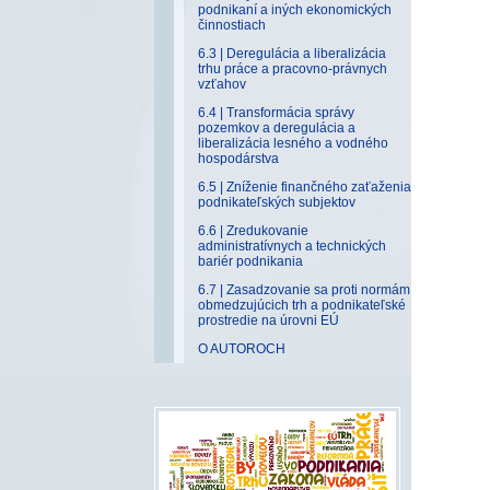
podnikaní a iných ekonomických
činnostiach
6.3 | Deregulácia a liberalizácia
trhu práce a pracovno-právnych
vzťahov
6.4 | Transformácia správy
pozemkov a deregulácia a
liberalizácia lesného a vodného
hospodárstva
6.5 | Zníženie finančného zaťaženia
podnikateľských subjektov
6.6 | Zredukovanie
administratívnych a technických
bariér podnikania
6.7 | Zasadzovanie sa proti normám
obmedzujúcich trh a podnikateľské
prostredie na úrovni EÚ
O AUTOROCH