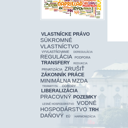
VLASTNÍCKE PRÁVO
SÚKROMNÉ
VLASTNÍCTVO
VYVLASTŇOVANIE
DEREGULÁCIA
REGULÁCIA
PODPORA
TRANSFERY
REDUKCIA
ZRUŠIŤ
PRIVATIZÁCIA
ZÁKONNÍK PRÁCE
MINIMÁLNA MZDA
ODBORY
TRIPARTITA
LIBERALIZÁCIA
PRACOVNÝ
POZEMKY
VODNÉ
LESNÉ HOSPODÁRSTVO
HOSPODÁRSTVO
TRH
DAŇOVÝ
EÚ
HARMONIZÁCIA