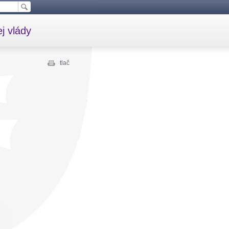
j vlády
tlač